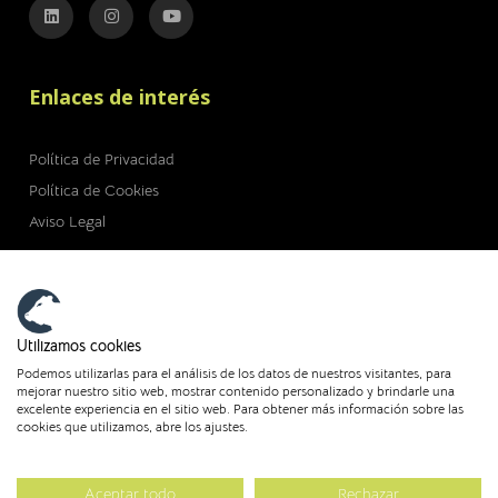
Enlaces de interés
Política de Privacidad
Política de Cookies
Aviso Legal
Utilizamos cookies
Financiado por la Unión Europea - NextGenerationEU
Podemos utilizarlas para el análisis de los datos de nuestros visitantes, para
mejorar nuestro sitio web, mostrar contenido personalizado y brindarle una
excelente experiencia en el sitio web. Para obtener más información sobre las
cookies que utilizamos, abre los ajustes.
Copyright © 2024 Vazaeco Castilla y León SCoops |
Aceptar todo
Rechazar